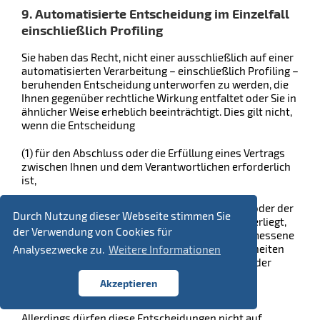
9. Automatisierte Entscheidung im Einzelfall
einschließlich Profiling
Sie haben das Recht, nicht einer ausschließlich auf einer
automatisierten Verarbeitung – einschließlich Profiling –
beruhenden Entscheidung unterworfen zu werden, die
Ihnen gegenüber rechtliche Wirkung entfaltet oder Sie in
ähnlicher Weise erheblich beeinträchtigt. Dies gilt nicht,
wenn die Entscheidung
(1) für den Abschluss oder die Erfüllung eines Vertrags
zwischen Ihnen und dem Verantwortlichen erforderlich
ist,
(2) aufgrund von Rechtsvorschriften der Union oder der
Durch Nutzung dieser Webseite stimmen Sie
Mitgliedstaaten, denen der Verantwortliche unterliegt,
der Verwendung von Cookies für
zulässig ist und diese Rechtsvorschriften angemessene
Maßnahmen zur Wahrung Ihrer Rechte und Freiheiten
Analysezwecke zu.
Weitere Informationen
sowie Ihrer berechtigten Interessen enthalten oder
Akzeptieren
(3) mit Ihrer ausdrücklichen Einwilligung erfolgt.
Allerdings dürfen diese Entscheidungen nicht auf