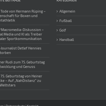
TE BEITRÄGE
KATEGORIEN
Tode von Hermann Rüping –
Allgemein
enschaft für Boxen und
htathletik
Fußball
/Macromedia-Diskussion –
Golf
al Media und KI als Treiber
taler Sportkommunikation
Handball
-Journalist Detlef Hennies
torben
er Rudi zum 75. Geburtstag
twicklung und Genuss
75. Geburtstag von Heiner
ke – Auf „NahDistanz“ zu
Weltstars
um
|
Datenschutz
|
Kontakt