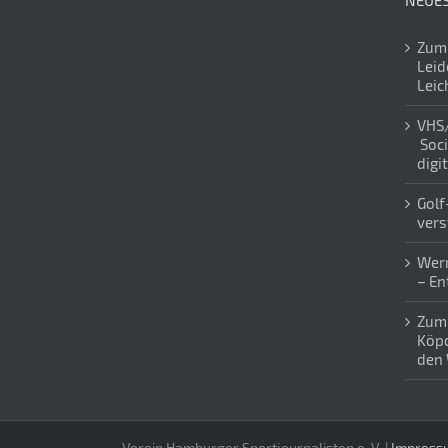
NEUES
Zum 
Leid
Leic
VHS
Soci
digi
Golf
vers
Wern
– En
Zum 
Köpc
den 
Verein Hamburger Sportjournalisten e. V. |
Impress