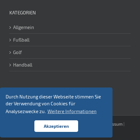
KATEGORIEN
Allgemein
Fußball
Golf
Handball
Durch Nutzung dieser Webseite stimmen Sie
der Verwendung von Cookies für
Analysezwecke zu.
Weitere Informationen
Verein Hamburger Sportjournalisten e. V. |
Impressum
|
Akzeptieren
Datenschutz
|
Kontakt